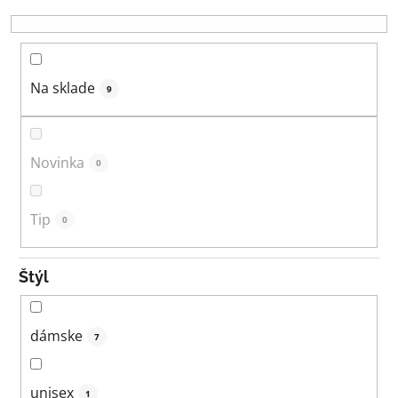
r
o
d
u
Na sklade
9
k
t
o
Novinka
0
v
Tip
0
Štýl
dámske
7
unisex
1