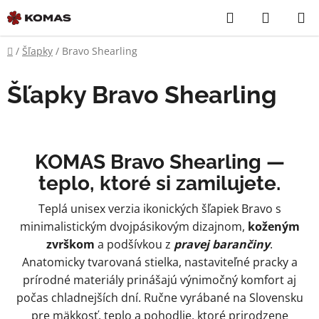
Prejsť
Hľadať
NÁKUP
na
KOŠÍK
obsah
Domov
/
Šľapky
/
Bravo Shearling
Šľapky Bravo Shearling
KOMAS Bravo Shearling —
teplo, ktoré si zamilujete.
Teplá unisex verzia ikonických šľapiek Bravo s
minimalistickým dvojpásikovým dizajnom,
koženým
zvrškom
a podšívkou z
pravej barančiny
.
Anatomicky tvarovaná stielka, nastaviteľné pracky a
prírodné materiály prinášajú výnimočný komfort aj
počas chladnejších dní. Ručne vyrábané na Slovensku
pre mäkkosť, teplo a pohodlie, ktoré prirodzene