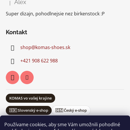
Alex
|
Hodnotenie produktu je 5 z 5 hviezdičiek.
Super dizajn, pohodlnejsie nez birkenstock :P
Kontakt
shop
@
komas-shoes.sk
+421 908 622 988
KOMAS vo vašej krajine
🇸🇰 Slovenský e-shop
🇨🇿 Český e-shop
Používame cookies, aby sme Vám umožnili pohodlné