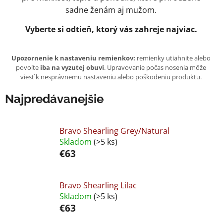
sadne ženám aj mužom.
Vyberte si odtieň, ktorý vás zahreje najviac.
Upozornenie k nastaveniu remienkov:
remienky utiahnite alebo
povoľte
iba na vyzutej obuvi
. Upravovanie počas nosenia môže
viesť k nesprávnemu nastaveniu alebo poškodeniu produktu.
Najpredávanejšie
Bravo Shearling Grey/Natural
Skladom
(>5 ks)
€63
Bravo Shearling Lilac
Skladom
(>5 ks)
€63