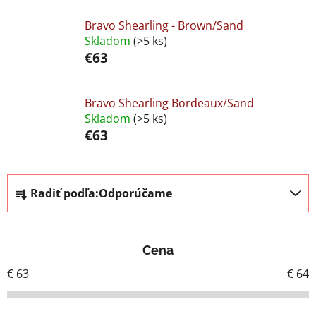
Bravo Shearling - Brown/Sand
Skladom
(>5 ks)
€63
Bravo Shearling Bordeaux/Sand
Skladom
(>5 ks)
€63
R
Radiť podľa:
Odporúčame
a
d
e
Cena
n
i
€
63
€
64
e
p