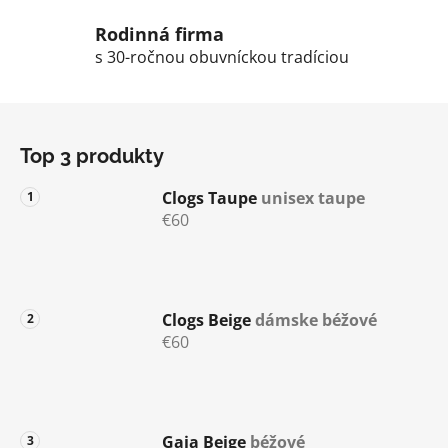
r
v
Rodinná firma
k
s 30-ročnou obuvníckou tradíciou
y
v
Z
ý
á
p
Top 3 produkty
p
i
s
ä
Clogs Taupe
unisex taupe
u
t
€60
i
e
Clogs Beige
dámske béžové
€60
Gaia Beige
béžové