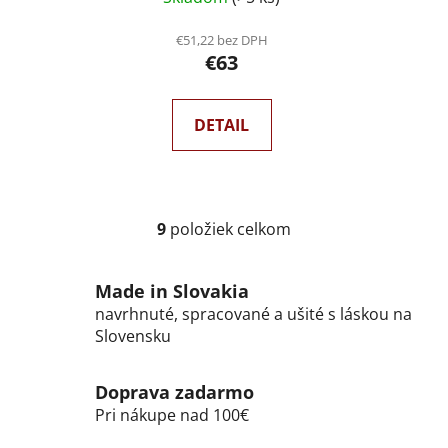
€51,22 bez DPH
€63
DETAIL
9
položiek celkom
O
v
l
Made in Slovakia
á
navrhnuté, spracované a ušité s láskou na
d
Slovensku
a
c
Doprava zadarmo
i
e
Pri nákupe nad 100€
p