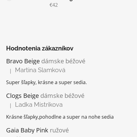
€42
Hodnotenia zákazníkov
Bravo Beige
dámske béžové
Martina Slamková
|
Hodnotenie produktu je 5 z 5 hviezdičiek.
Super šľapky, krásne a super sedia.
Clogs Beige
dámske béžové
Ladka Mistrikova
|
Hodnotenie produktu je 5 z 5 hviezdičiek.
Krásne šľapky,pohodlne a super na nohe sedia
Gaia Baby Pink
ružové