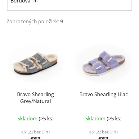
Bordová
1
Zobrazených položiek:
9
V
ý
p
i
s
p
r
Bravo Shearling
Bravo Shearling Lilac
o
Grey/Natural
d
u
Skladom
(>5 ks)
Skladom
(>5 ks)
k
t
€51,22 bez DPH
€51,22 bez DPH
o
€63
€63