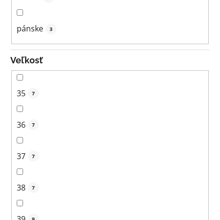
pánske
3
Veľkosť
35
7
36
7
37
7
38
7
39
9