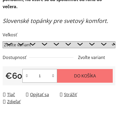
večera.
Slovenské topánky pre svetový komfort.
Veľkosť
Dostupnosť
Zvoľte variant
€60
DO KOŠÍKA
Jednotková cena:
Tlač
Opýtať sa
Strážiť
Zdieľať