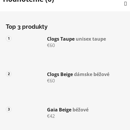
Z
á
Top 3 produkty
p
ä
Clogs Taupe
unisex taupe
t
€60
i
e
Clogs Beige
dámske béžové
€60
Gaia Beige
béžové
€42