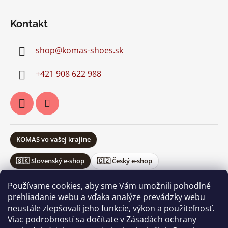
Kontakt
shop
@
komas-shoes.sk
+421 908 622 988
KOMAS vo vašej krajine
🇸🇰 Slovenský e-shop
🇨🇿 Český e-shop
Používame cookies, aby sme Vám umožnili pohodlné
prehliadanie webu a vďaka analýze prevádzky webu
neustále zlepšovali jeho funkcie, výkon a použiteľnosť.
Obchodné podmienky
Ochrana osobných údajov
Viac podrobností sa dočítate v
Zásadách ochrany
Vrátenie a reklamácie