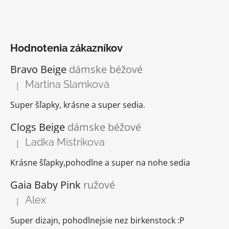
Hodnotenia zákazníkov
Bravo Beige
dámske béžové
Martina Slamková
|
Hodnotenie produktu je 5 z 5 hviezdičiek.
Super šľapky, krásne a super sedia.
Clogs Beige
dámske béžové
Ladka Mistrikova
|
Hodnotenie produktu je 5 z 5 hviezdičiek.
Krásne šľapky,pohodlne a super na nohe sedia
Gaia Baby Pink
ružové
Alex
|
Hodnotenie produktu je 5 z 5 hviezdičiek.
Super dizajn, pohodlnejsie nez birkenstock :P