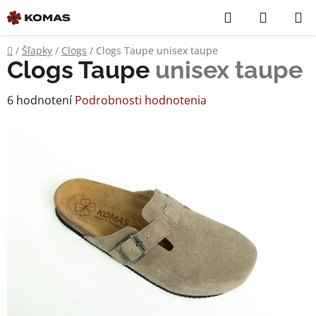
Prejsť
Hľadať
NÁKUP
na
KOŠÍK
obsah
Domov
/
Šľapky
/
Clogs
/
Clogs Taupe
unisex taupe
Clogs Taupe
unisex taupe
Priemerné
6 hodnotení
Podrobnosti hodnotenia
hodnotenie
produktu
je
5,0
z
5
hviezdičiek.