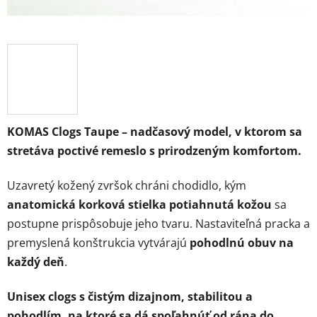
KOMAS Clogs Taupe – nadčasový model, v ktorom sa
stretáva poctivé remeslo s prirodzeným komfortom.
Uzavretý kožený zvršok chráni chodidlo, kým
anatomická korková stielka potiahnutá kožou
sa
postupne prispôsobuje jeho tvaru. Nastaviteľná pracka a
premyslená konštrukcia vytvárajú
pohodlnú obuv na
každý deň
.
Unisex clogs s čistým dizajnom, stabilitou a
pohodlím, na ktoré sa dá spoľahnúť od rána do