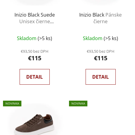
p
r
Inizio Black Suede
Inizio Black
Pánske
o
Unisex čierne
čierne
d
semišové
u
Skladom
(>5 ks)
Skladom
(>5 ks)
k
t
€93,50 bez DPH
€93,50 bez DPH
o
€115
€115
v
DETAIL
DETAIL
NOVINKA
NOVINKA