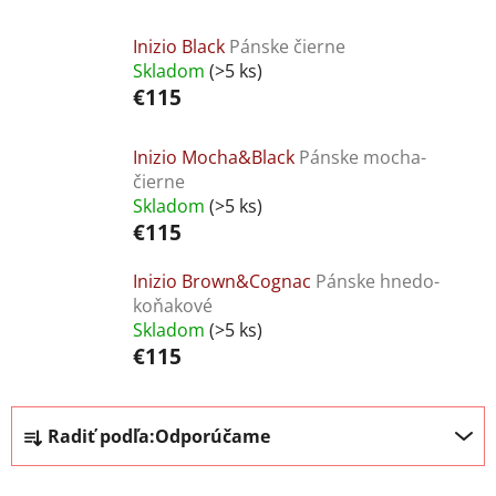
Inizio Black
Pánske čierne
Skladom
(>5 ks)
€115
Inizio Mocha&Black
Pánske mocha-
čierne
Skladom
(>5 ks)
€115
Inizio Brown&Cognac
Pánske hnedo-
koňakové
Skladom
(>5 ks)
€115
R
Radiť podľa:
Odporúčame
a
d