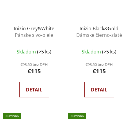
Inizio Grey&White
Inizio Black&Gold
Pánske sivo-biele
Dámske čierno-zlaté
Priemerné
Skladom
(>5 ks)
Skladom
(>5 ks)
hodnotenie
produktu
€93,50 bez DPH
€93,50 bez DPH
€115
€115
je
5,0
z
DETAIL
DETAIL
5
hviezdičiek.
NOVINKA
NOVINKA