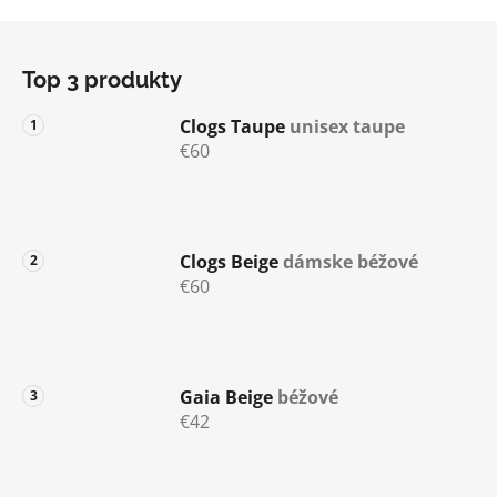
i
s
Z
u
á
Top 3 produkty
p
ä
Clogs Taupe
unisex taupe
t
€60
i
e
Clogs Beige
dámske béžové
€60
Gaia Beige
béžové
€42