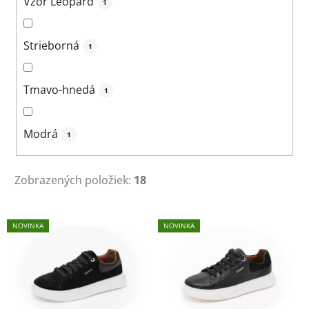
Vzor Leopard
1
Strieborná
1
Tmavo-hnedá
1
Modrá
1
Zobrazených položiek:
18
V
NOVINKA
NOVINKA
ý
p
i
s