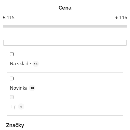
e
Cena
n
i
€
115
€
116
e
p
r
o
d
u
Na sklade
18
k
t
o
Novinka
18
v
Tip
0
Značky