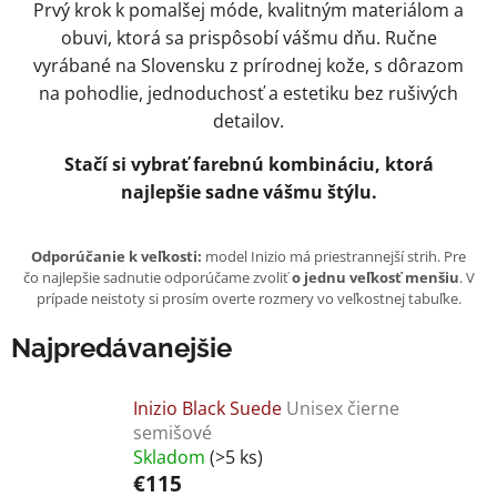
Prvý krok k pomalšej móde, kvalitným materiálom a
obuvi, ktorá sa prispôsobí vášmu dňu. Ručne
vyrábané na Slovensku z prírodnej kože, s dôrazom
na pohodlie, jednoduchosť a estetiku bez rušivých
detailov.
Stačí si vybrať farebnú kombináciu, ktorá
najlepšie sadne vášmu štýlu.
Odporúčanie k veľkosti:
model Inizio má priestrannejší strih. Pre
čo najlepšie sadnutie odporúčame zvoliť
o jednu veľkosť menšiu
. V
prípade neistoty si prosím overte rozmery vo veľkostnej tabuľke.
Najpredávanejšie
Inizio Black Suede
Unisex čierne
semišové
Skladom
(>5 ks)
€115