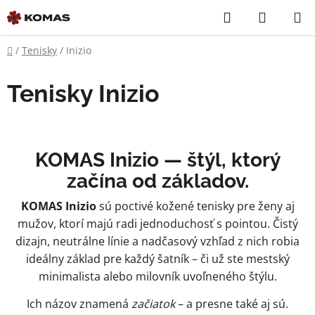
Prejsť
Hľadať
NÁKUP
na
KOŠÍK
obsah
Domov
/
Tenisky
/
Inizio
Tenisky Inizio
KOMAS Inizio — štýl, ktorý
začína od základov.
KOMAS Inizio
sú poctivé kožené tenisky pre ženy aj
mužov, ktorí majú radi jednoduchosť s pointou. Čistý
dizajn, neutrálne línie a nadčasový vzhľad z nich robia
ideálny základ pre každý šatník – či už ste mestský
minimalista alebo milovník uvoľneného štýlu.
Ich názov znamená
začiatok
– a presne také aj sú.