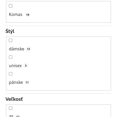
Komas
18
Štýl
dámske
12
unisex
5
pánske
11
Veľkosť
35
12