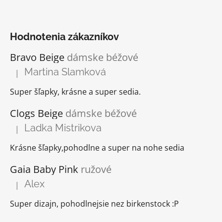
Hodnotenia zákazníkov
Bravo Beige
dámske béžové
Martina Slamková
|
Hodnotenie produktu je 5 z 5 hviezdičiek.
Super šľapky, krásne a super sedia.
Clogs Beige
dámske béžové
Ladka Mistrikova
|
Hodnotenie produktu je 5 z 5 hviezdičiek.
Krásne šľapky,pohodlne a super na nohe sedia
Gaia Baby Pink
ružové
Alex
|
Hodnotenie produktu je 5 z 5 hviezdičiek.
Super dizajn, pohodlnejsie nez birkenstock :P