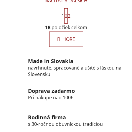
NAČÍTAŤ 6 ĎALŠÍCH
S
1
2
t
r
O
18
položiek celkom
á
v
n
l
k
HORE
á
o
d
v
a
a
Made in Slovakia
c
n
i
i
navrhnuté, spracované a ušité s láskou na
e
e
Slovensku
p
r
Doprava zadarmo
v
Pri nákupe nad 100€
k
y
v
Rodinná firma
ý
s 30-ročnou obuvníckou tradíciou
p