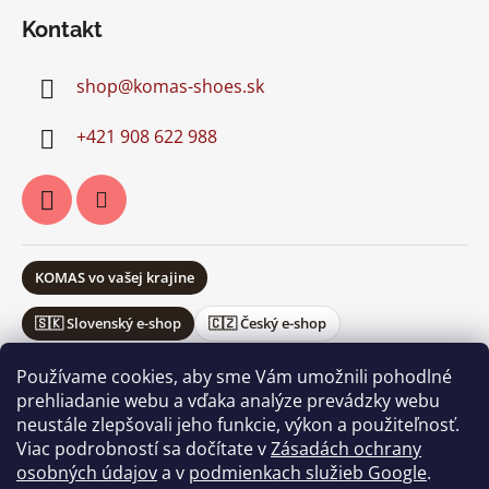
Kontakt
shop
@
komas-shoes.sk
+421 908 622 988
KOMAS vo vašej krajine
🇸🇰 Slovenský e-shop
🇨🇿 Český e-shop
Používame cookies, aby sme Vám umožnili pohodlné
prehliadanie webu a vďaka analýze prevádzky webu
neustále zlepšovali jeho funkcie, výkon a použiteľnosť.
Obchodné podmienky
Ochrana osobných údajov
Viac podrobností sa dočítate v
Zásadách ochrany
Vrátenie a reklamácie
osobných údajov
a v
podmienkach služieb Google
.