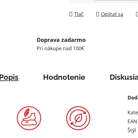
Jednotková cena:
Tlač
Opýtať sa
Doprava zadarmo
Pri nákupe nad 100€
Popis
Hodnotenie
Diskusi
Dod
Kate
EAN
Štýl