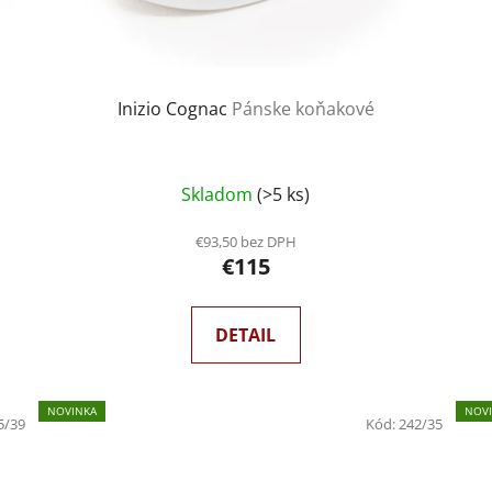
Inizio Cognac
Pánske koňakové
Skladom
(>5 ks)
€93,50 bez DPH
€115
DETAIL
NOVINKA
NOV
5/39
Kód:
242/35