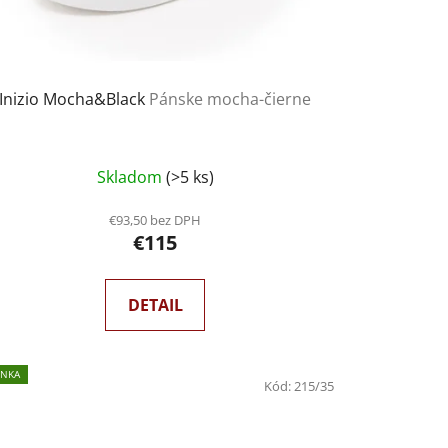
Inizio Mocha&Black
Pánske mocha-čierne
Skladom
(>5 ks)
€93,50 bez DPH
€115
DETAIL
INKA
Kód:
215/35