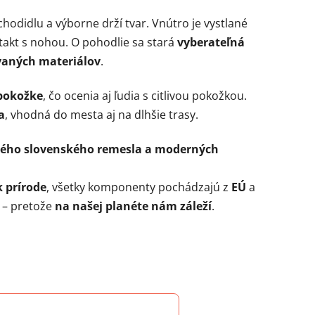
chodidlu a výborne drží tvar. Vnútro je vystlané
akt s nohou. O pohodlie sa stará
vyberateľná
vaných materiálov
.
 pokožke
, čo ocenia aj ľudia s citlivou pokožkou.
a
, vhodná do mesta aj na dlhšie trasy.
ného slovenského remesla a moderných
k prírode
, všetky komponenty pochádzajú z
EÚ
a
– pretože
na našej planéte nám záleží
.