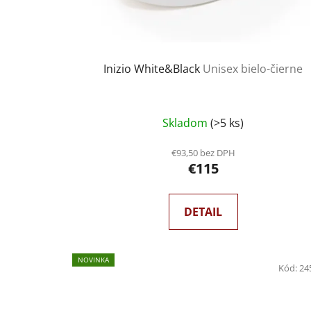
Inizio White&Black
Unisex bielo-čierne
Skladom
(>5 ks)
€93,50 bez DPH
€115
DETAIL
NOVINKA
Kód:
24