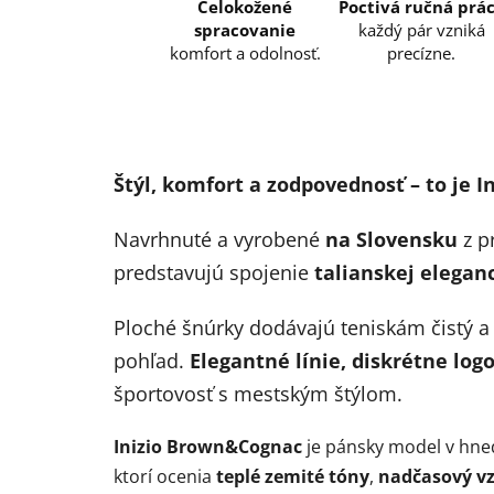
Celokožené
Poctivá ručná prá
spracovanie
každý pár vzniká
komfort a odolnosť.
precízne.
Štýl, komfort a zodpovednosť – to je In
Navrhnuté a vyrobené
na Slovensku
z p
predstavujú spojenie
talianskej elegan
Ploché šnúrky dodávajú teniskám čistý a 
pohľad.
Elegantné línie, diskrétne log
športovosť s mestským štýlom.
Inizio Brown&Cognac
je pánsky model v hne
ktorí ocenia
teplé zemité tóny
,
nadčasový v