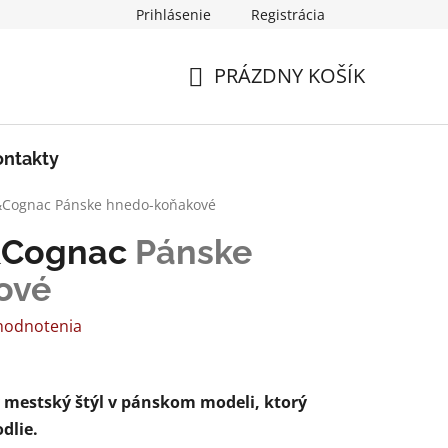
Prihlásenie
Registrácia
PRÁZDNY KOŠÍK
NÁKUPNÝ
KOŠÍK
ontakty
n&Cognac
Pánske hnedo-koňakové
n&Cognac
Pánske
ové
hodnotenia
ý mestský štýl v pánskom modeli, ktorý
dlie.