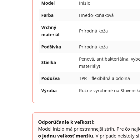
Model
Inizio
Farba
Hnedo-koňaková
Vrchný
Prírodná koža
materiál
Podšívka
Prírodná koža
Penová, antibakteriálna, vyb
Stielka
materiály)
Podošva
TPR – flexibilná a odolná
Výroba
Ručne vyrobené na Slovensk
Odporúčanie k veľkosti:
Model Inizio má priestrannejší strih. Pre čo na
o jednu veľkosť menšiu
. V prípade neistoty 