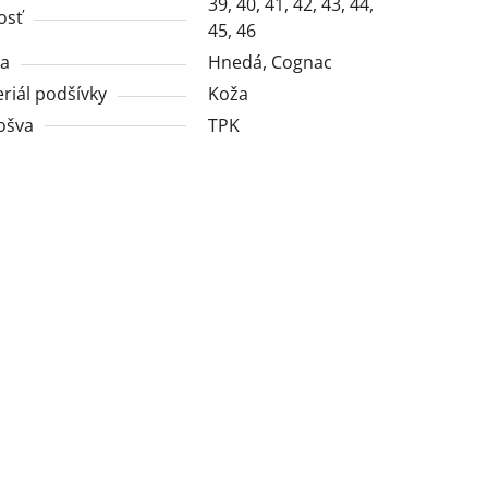
39, 40, 41, 42, 43, 44,
osť
45, 46
ba
Hnedá, Cognac
riál podšívky
Koža
ošva
TPK