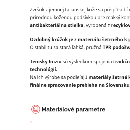
Zvršok z jemnej talianskej kože sa prispôsobí 
prírodnou koženou podšívkou pre mäkký kont
antibakteriálna stielka
, vyrobená z
recyklo
Ozdobný krúžok je z materiálu šetrného k
O stabilitu sa stará ľahká, pružná
TPR podošv
Tenisky Inizio
sú výsledkom spojenia
tradič
technológií.
Na ich výrobe sa podieľajú
materiály šetrné 
finálne spracovanie prebieha na Slovensku
Materiálové parametre