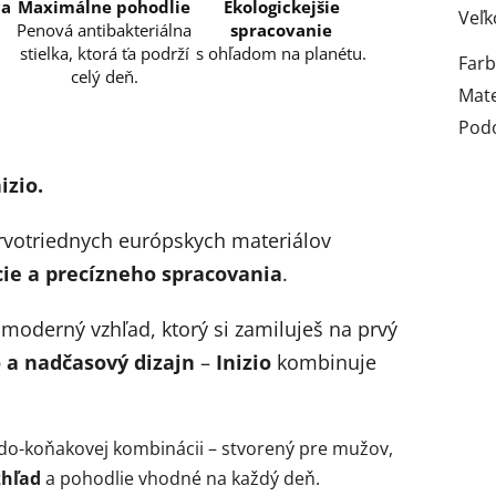
ca
Maximálne pohodlie
Ekologickejšie
Veľk
Penová antibakteriálna
spracovanie
stielka, ktorá ťa podrží
s ohľadom na planétu.
Far
celý deň.
Mate
Pod
izio.
rvotriednych európskych materiálov
cie a precízneho spracovania
.
moderný vzhľad, ktorý si zamiluješ na prvý
o a nadčasový dizajn
–
Inizio
kombinuje
do-koňakovej kombinácii – stvorený pre mužov,
zhľad
a pohodlie vhodné na každý deň.