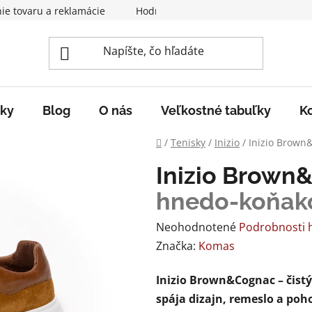
nie tovaru a reklamácie
Hodnotenie obchodu
ky
Blog
O nás
Veľkostné tabuľky
K
Domov
/
Tenisky
/
Inizio
/
Inizio Brow
Inizio Brow
hnedo-koňak
Priemerné
Neohodnotené
Podrobnosti 
hodnotenie
Značka:
Komas
produktu
Inizio Brown&Cognac – čist
je
spája dizajn, remeslo a poho
0,0