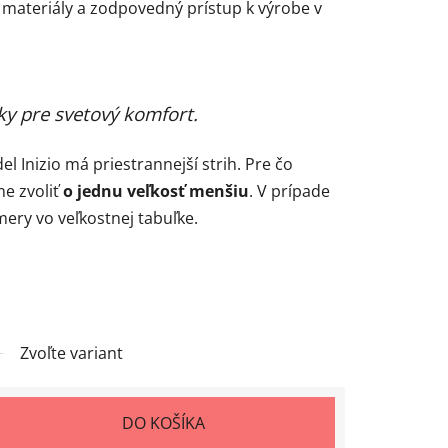
é materiály a zodpovedný prístup k výrobe v
y pre svetový komfort.
l Inizio má priestrannejší strih. Pre čo
e zvoliť
o jednu veľkosť menšiu
. V prípade
mery vo veľkostnej tabuľke.
Zvoľte variant
DO KOŠÍKA