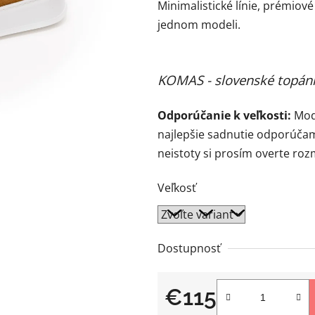
Minimalistické línie, prémiov
z
jednom modeli.
5
hviezdičiek.
KOMAS - slovenské topánk
Odporúčanie k veľkosti:
Mode
najlepšie sadnutie odporúčam
neistoty si prosím overte roz
Veľkosť
Dostupnosť
€115