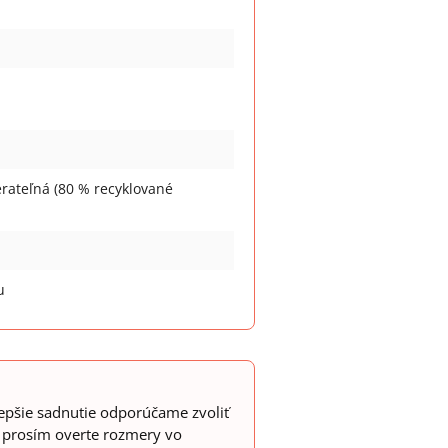
erateľná (80 % recyklované
u
jlepšie sadnutie odporúčame zvoliť
si prosím overte rozmery vo