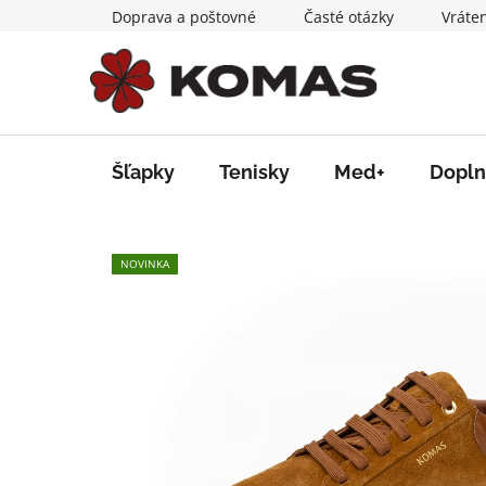
Prejsť
Doprava a poštovné
Časté otázky
Vráte
na
obsah
Šľapky
Tenisky
Med+
Dopln
NOVINKA