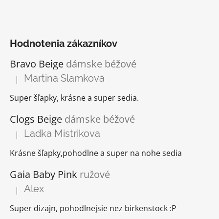
Hodnotenia zákazníkov
Bravo Beige
dámske béžové
Martina Slamková
|
Hodnotenie produktu je 5 z 5 hviezdičiek.
Super šľapky, krásne a super sedia.
Clogs Beige
dámske béžové
Ladka Mistrikova
|
Hodnotenie produktu je 5 z 5 hviezdičiek.
Krásne šľapky,pohodlne a super na nohe sedia
Gaia Baby Pink
ružové
Alex
|
Hodnotenie produktu je 5 z 5 hviezdičiek.
Super dizajn, pohodlnejsie nez birkenstock :P