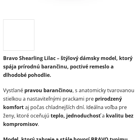
Bravo Shearling Lilac – štýlový dámsky model, ktorý
spája prírodnú barančinu, poctivé remeslo a
dlhodobé pohodlie.
Vystlané
pravou barančinou
, s anatomicky tvarovanou
stielkou a nastaviteľnými prackami pre
prirodzený
komfort
aj počas chladnejších dní. Ideálna voľba pre
ženy, ktoré oceňujú
teplo, jednoduchosť
a
kvalitu bez
kompromisov
.
Model, ktorý zahreje a stále hovorí BRAVO tvojmu