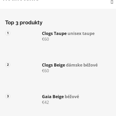
Z
á
Top 3 produkty
p
ä
Clogs Taupe
unisex taupe
t
€60
i
e
Clogs Beige
dámske béžové
€60
Gaia Beige
béžové
€42