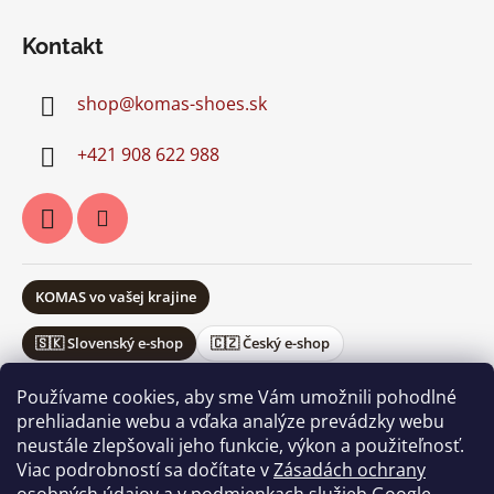
Kontakt
shop
@
komas-shoes.sk
+421 908 622 988
KOMAS vo vašej krajine
🇸🇰 Slovenský e-shop
🇨🇿 Český e-shop
Používame cookies, aby sme Vám umožnili pohodlné
prehliadanie webu a vďaka analýze prevádzky webu
neustále zlepšovali jeho funkcie, výkon a použiteľnosť.
Obchodné podmienky
Ochrana osobných údajov
Viac podrobností sa dočítate v
Zásadách ochrany
Vrátenie a reklamácie