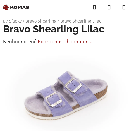
Prejsť
Hľadať
NÁKUP
na
KOŠÍK
obsah
Domov
/
Šľapky
/
Bravo Shearling
/
Bravo Shearling Lilac
Bravo Shearling Lilac
Priemerné
Neohodnotené
Podrobnosti hodnotenia
hodnotenie
produktu
je
0,0
z
5
hviezdičiek.