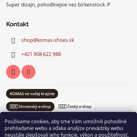
Super dizajn, pohodlnejsie nez birkenstock :P
Kontakt
shop
@
komas-shoes.sk
+421 908 622 988
KOMAS vo vašej krajine
🇸🇰 Slovenský e-shop
🇨🇿 Český e-shop
Používame cookies, aby sme Vám umožnili pohodlné
prehliadanie webu a vďaka analýze prevádzky webu
neustále zlepšovali jeho funkcie, výkon a použiteľnosť.