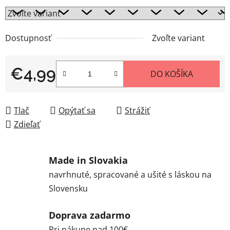
Dostupnosť
Zvoľte variant
€4,99
DO KOŠÍKA
Jednotková cena:
Tlač
Opýtať sa
Strážiť
Zdieľať
Made in Slovakia
navrhnuté, spracované a ušité s láskou na
Slovensku
Doprava zadarmo
Pri nákupe nad 100€