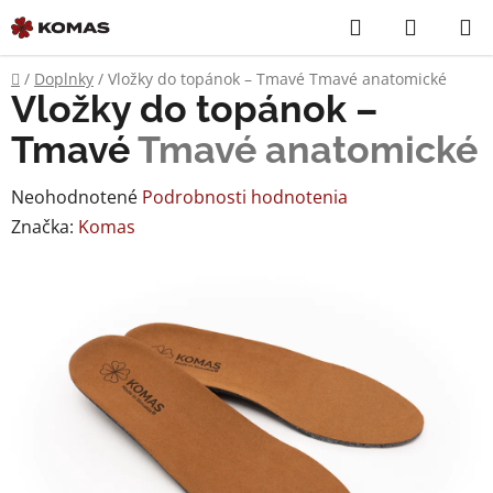
Prejsť
Hľadať
NÁKUP
na
KOŠÍK
obsah
Domov
/
Doplnky
/
Vložky do topánok – Tmavé
Tmavé anatomické
Vložky do topánok –
Tmavé
Tmavé anatomické
Priemerné
Neohodnotené
Podrobnosti hodnotenia
hodnotenie
Značka:
Komas
produktu
je
0,0
z
5
hviezdičiek.