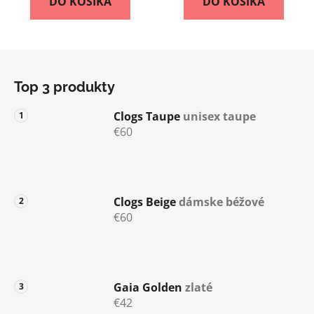
DO KOŠÍKA
DO KOŠÍKA
Z
á
Top 3 produkty
p
ä
Clogs Taupe
unisex taupe
t
€60
i
e
Clogs Beige
dámske béžové
€60
Gaia Golden
zlaté
€42