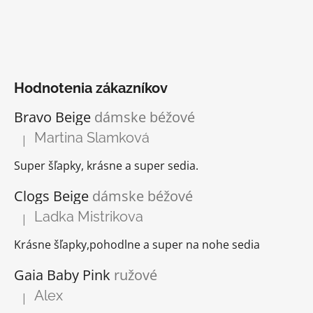
Hodnotenia zákazníkov
Bravo Beige
dámske béžové
Martina Slamková
|
Hodnotenie produktu je 5 z 5 hviezdičiek.
Super šľapky, krásne a super sedia.
Clogs Beige
dámske béžové
Ladka Mistrikova
|
Hodnotenie produktu je 5 z 5 hviezdičiek.
Krásne šľapky,pohodlne a super na nohe sedia
Gaia Baby Pink
ružové
Alex
|
Hodnotenie produktu je 5 z 5 hviezdičiek.