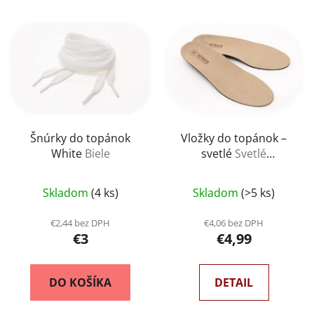
Šnúrky do topánok
Vložky do topánok –
White
Biele
svetlé
Svetlé
anatomické
Skladom
(4 ks)
Skladom
(>5 ks)
€2,44 bez DPH
€4,06 bez DPH
€3
€4,99
DO KOŠÍKA
DETAIL