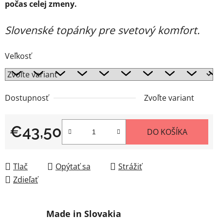
počas celej zmeny.
Slovenské topánky pre svetový komfort.
Veľkosť
Dostupnosť
Zvoľte variant
€43,50
DO KOŠÍKA
Jednotková cena:
Tlač
Opýtať sa
Strážiť
Zdieľať
Made in Slovakia