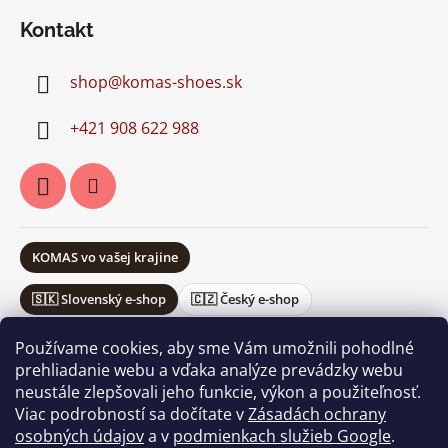
Kontakt
shop
@
komas-shoes.sk
+421 908 622 988
KOMAS vo vašej krajine
🇸🇰 Slovenský e-shop
🇨🇿 Český e-shop
Používame cookies, aby sme Vám umožnili pohodlné
prehliadanie webu a vďaka analýze prevádzky webu
neustále zlepšovali jeho funkcie, výkon a použiteľnosť.
Obchodné podmienky
Ochrana osobných údajov
Viac podrobností sa dočítate v
Zásadách ochrany
Vrátenie a reklamácie
osobných údajov
a v
podmienkach služieb Google
.