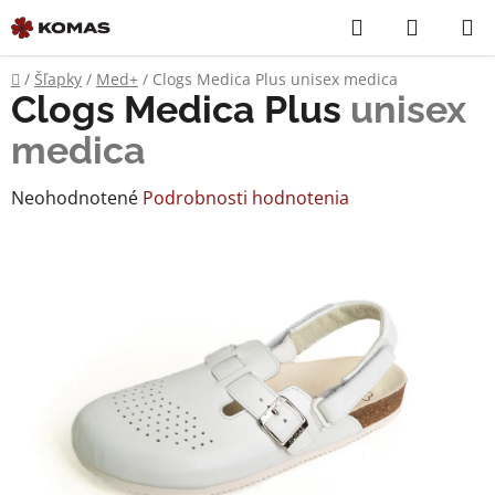
Prejsť
Hľadať
NÁKUP
na
KOŠÍK
obsah
Domov
/
Šľapky
/
Med+
/
Clogs Medica Plus
unisex medica
Clogs Medica Plus
unisex
medica
Priemerné
Neohodnotené
Podrobnosti hodnotenia
hodnotenie
produktu
je
0,0
z
5
hviezdičiek.