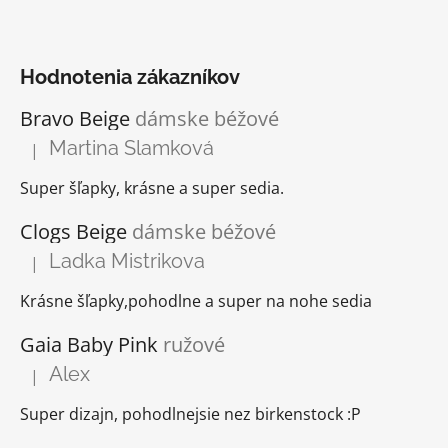
Hodnotenia zákazníkov
Bravo Beige
dámske béžové
Martina Slamková
|
Hodnotenie produktu je 5 z 5 hviezdičiek.
Super šľapky, krásne a super sedia.
Clogs Beige
dámske béžové
Ladka Mistrikova
|
Hodnotenie produktu je 5 z 5 hviezdičiek.
Krásne šľapky,pohodlne a super na nohe sedia
Gaia Baby Pink
ružové
Alex
|
Hodnotenie produktu je 5 z 5 hviezdičiek.
Super dizajn, pohodlnejsie nez birkenstock :P