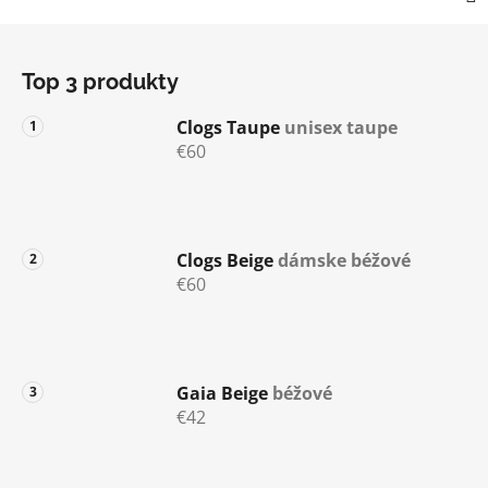
Z
á
Top 3 produkty
p
ä
Clogs Taupe
unisex taupe
t
€60
i
e
Clogs Beige
dámske béžové
€60
Gaia Beige
béžové
€42