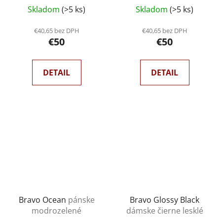
Priemerné
Skladom
(>5 ks)
Skladom
(>5 ks)
hodnotenie
produktu
€40,65 bez DPH
€40,65 bez DPH
€50
€50
je
5,0
z
DETAIL
DETAIL
5
hviezdičiek.
Bravo Ocean
pánske
Bravo Glossy Black
modrozelené
dámske čierne lesklé