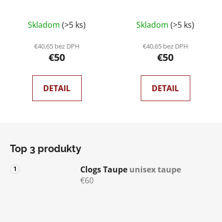
Skladom
(>5 ks)
Skladom
(>5 ks)
€40,65 bez DPH
€40,65 bez DPH
€50
€50
DETAIL
DETAIL
Z
á
Top 3 produkty
p
ä
Clogs Taupe
unisex taupe
t
€60
i
e