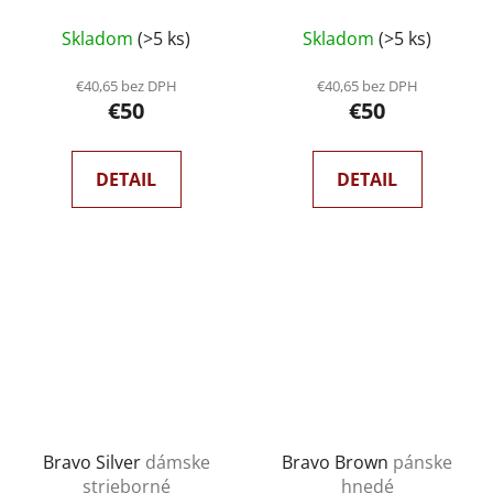
Priemerné
Skladom
(>5 ks)
Skladom
(>5 ks)
hodnotenie
produktu
€40,65 bez DPH
€40,65 bez DPH
€50
€50
je
5,0
z
DETAIL
DETAIL
5
hviezdičiek.
Bravo Silver
dámske
Bravo Brown
pánske
strieborné
hnedé