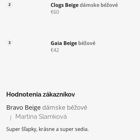
Clogs Beige
dámske béžové
€60
Gaia Beige
béžové
€42
Hodnotenia zákazníkov
Bravo Beige
dámske béžové
Martina Slamková
|
Hodnotenie produktu je 5 z 5 hviezdičiek.
Super šľapky, krásne a super sedia.