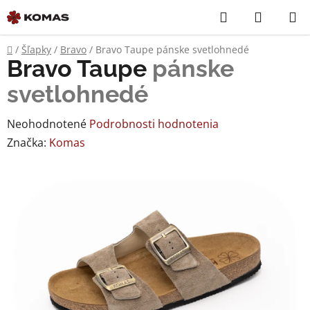
Prejsť
Hľadať
NÁKUP
na
KOŠÍK
obsah
Domov
/
Šľapky
/
Bravo
/
Bravo Taupe
pánske svetlohnedé
Bravo Taupe
pánske
svetlohnedé
Priemerné
Neohodnotené
Podrobnosti hodnotenia
hodnotenie
Značka:
Komas
produktu
je
0,0
z
5
hviezdičiek.