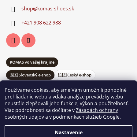
shop
@
komas-shoes.sk
+421 908 622 988
KOMAS vo vašej krajine
🇸🇰 Slovenský e-shop
🇨🇿 Český e-shop
Používame cookies, aby sme Vám umožnili pohodlné
prehliadanie webu a vďaka analýze prevádzky webu
neustále zlepšovali jeho funkcie, výkon a použiteľnosť.
Obchodné podmienky
Ochrana osobných údajov
Viac podrobností sa dočítate v
Zásadách ochrany
Vrátenie a reklamácie
osobných údajov
a v
podmienkach služieb Google
.
Nastavenie