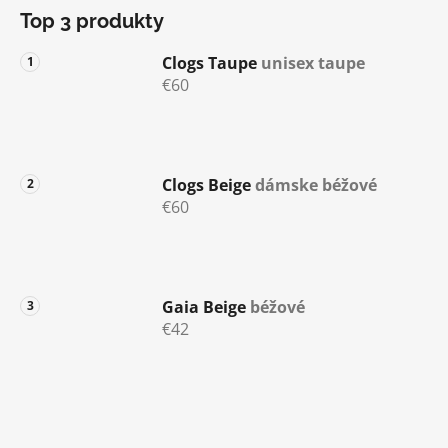
á
Top 3 produkty
p
ä
Clogs Taupe
unisex taupe
t
€60
i
e
Clogs Beige
dámske béžové
€60
Gaia Beige
béžové
€42