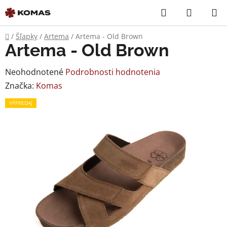
Prejsť
Hľadať
NÁKUP
na
KOŠÍK
obsah
Domov
/
Šľapky
/
Artema
/
Artema - Old Brown
Artema - Old Brown
Priemerné
Neohodnotené
Podrobnosti hodnotenia
hodnotenie
Značka:
Komas
produktu
VÝPREDAJ
je
0,0
z
5
hviezdičiek.