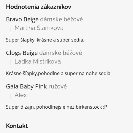
Hodnotenia zákazníkov
Bravo Beige
dámske béžové
Martina Slamková
|
Hodnotenie produktu je 5 z 5 hviezdičiek.
Super šľapky, krásne a super sedia.
Clogs Beige
dámske béžové
Ladka Mistrikova
|
Hodnotenie produktu je 5 z 5 hviezdičiek.
Krásne šľapky,pohodlne a super na nohe sedia
Gaia Baby Pink
ružové
Alex
|
Hodnotenie produktu je 5 z 5 hviezdičiek.
Super dizajn, pohodlnejsie nez birkenstock :P
Kontakt