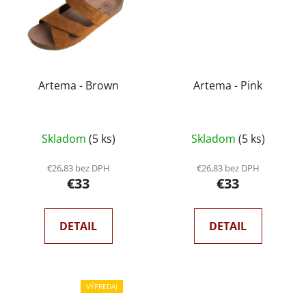
Artema - Brown
Artema - Pink
Priemerné
Skladom
(5 ks)
Skladom
(5 ks)
hodnotenie
produktu
€26,83 bez DPH
€26,83 bez DPH
€33
€33
je
5,0
z
DETAIL
DETAIL
5
hviezdičiek.
VÝPREDAJ